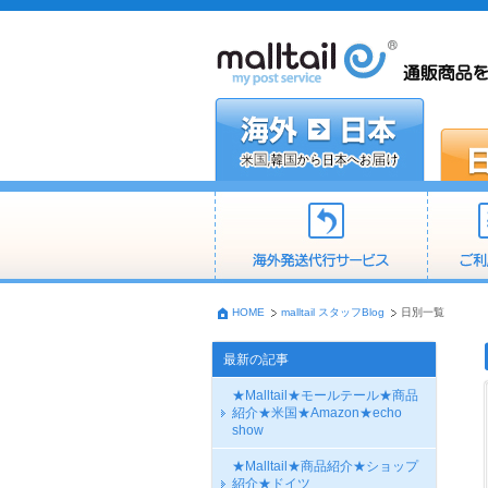
HOME
malltail スタッフBlog
日別一覧
最新の記事
★Malltail★モールテール★商品
紹介★米国★Amazon★echo
show
★Malltail★商品紹介★ショップ
紹介★ドイツ