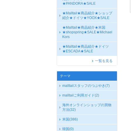
★PANDORA★SALE
★Malltail★商品紹介★ショップ
紹介★ドイツ★YOOX★SALE
★Malltail★商品紹介★米国
★shopspring★SALE★Michael
Kors
★Malltail★商品紹介★ドイツ
★ESCADA★SALE
一覧を見る
テーマ
malltailスタッフのつぶやき
(7)
malltailご利用ガイド
(2)
海外オンラインショップの買物
方法
(32)
米国
(386)
韓国
(0)