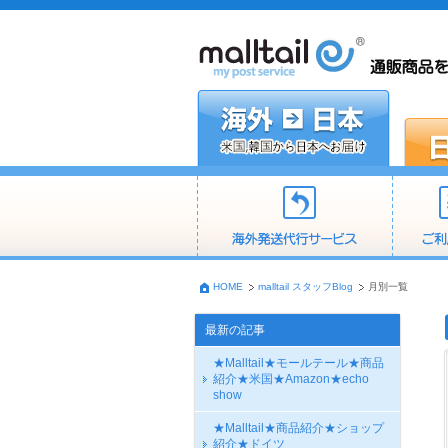
HOME
malltail スタッフBlog
月別一覧
最新の記事
★Malltail★モールテール★商品
紹介★米国★Amazon★echo
show
★Malltail★商品紹介★ショップ
紹介★ドイツ