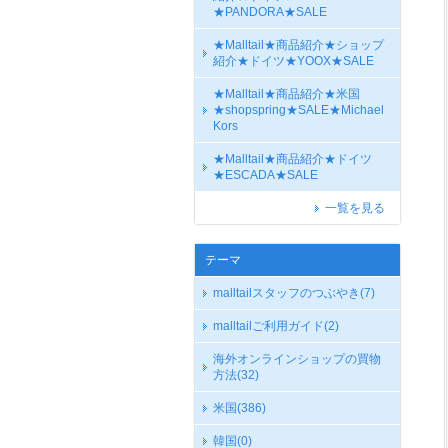
★PANDORA★SALE
★Malltail★商品紹介★ショップ
紹介★ドイツ★YOOX★SALE
★Malltail★商品紹介★米国
★shopspring★SALE★Michael
Kors
★Malltail★商品紹介★ドイツ
★ESCADA★SALE
一覧を見る
テーマ
malltailスタッフのつぶやき
(7)
malltailご利用ガイド
(2)
海外オンラインショップの買物
方法
(32)
米国
(386)
韓国
(0)