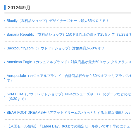
2012年9月
Bluefly（衣料品ショップ）デザイナーズセール最大85％ＯＦＦ！
Banana Republic（衣料品ショップ）150ドル以上の購入で25％オフ（9/29ま
Backcountry.com（アウトドアショップ）対象商品が50％オフ
American Eagle（カジュアルブランド）対象商品が最大50％オフ クリアラン
Aeropostale（カジュアルブランド）合計商品代金から30％オフ クリアランスセ
で）
6PM.COM（アウトレットショップ）NikeのシューズやFRYEのブーツなどの
（9/30まで）
BEAR FOOT DREAMS★ベアフットドリームス♪うっとりする上質な肌触り♪♪♪
【米国セール情報】「Labor Day」9/3までの限定セール多いです！早めにチ