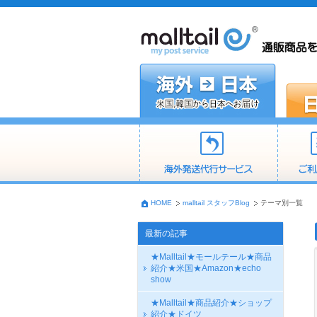
HOME
malltail スタッフBlog
テーマ別一覧
最新の記事
★Malltail★モールテール★商品
紹介★米国★Amazon★echo
show
★Malltail★商品紹介★ショップ
紹介★ドイツ