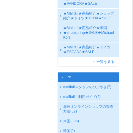
★PANDORA★SALE
★Malltail★商品紹介★ショップ
紹介★ドイツ★YOOX★SALE
★Malltail★商品紹介★米国
★shopspring★SALE★Michael
Kors
★Malltail★商品紹介★ドイツ
★ESCADA★SALE
一覧を見る
テーマ
malltailスタッフのつぶやき
(7)
malltailご利用ガイド
(2)
海外オンラインショップの買物
方法
(32)
米国
(386)
韓国
(0)