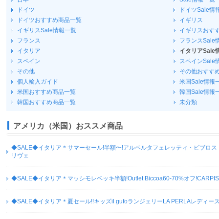
ドイツ
ドイツSale情
ドイツおすすめ商品一覧
イギリス
イギリスSale情報一覧
イギリスおす
フランス
フランスSale
イタリア
イタリアSale
スペイン
スペインSale
その他
その他おすす
個人輸入ガイド
米国Sale情報
米国おすすめ商品一覧
韓国Sale情報
韓国おすすめ商品一覧
未分類
アメリカ（米国）おススメ商品
◆SALE◆イタリア＊サマーセール!半額〜!アルベルタフェレッティ・ビブロ
リヴェ
◆SALE◆イタリア＊マッシモレベッキ半額!Outlet Biccoa60-70%オフ!CARPI
◆SALE◆イタリア＊夏セール!!キッズil gufoランジェリーLA PERLAレディース