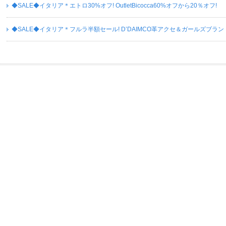
◆SALE◆イタリア＊エトロ30%オフ! OutletBicocca60%オフから20％オフ!
◆SALE◆イタリア＊フルラ半額セール! D’DAIMCO革アクセ＆ガールズブランドKi