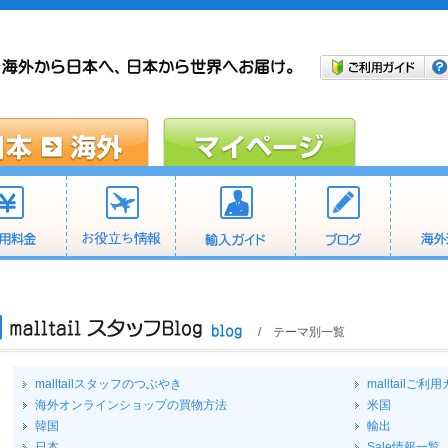
/ テーマ別一覧
malltailスタッフのつぶやき
malltailご利
海外オンラインショップの買物方法
米国
韓国
輸出
日本
Sale情報一覧