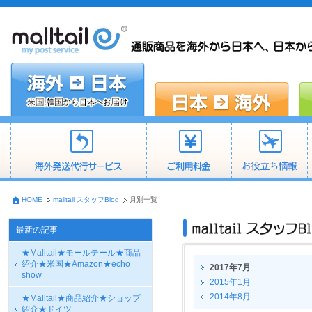
HOME
malltail スタッフBlog
月別一覧
最新の記事
★Malltail★モールテール★商品
紹介★米国★Amazon★echo
2017年7月
show
2015年1月
2014年8月
★Malltail★商品紹介★ショップ
紹介★ドイツ