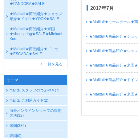
★PANDORA★SALE
2017年7月
★Malltail★商品紹介★ショップ
紹介★ドイツ★YOOX★SALE
★Malltail★モールテール★商
★Malltail★商品紹介★米国
★shopspring★SALE★Michael
★Malltail★商品紹介★シ
Kors
★Malltail★商品紹介★ドイツ
★Malltail★商品紹介★シ
★ESCADA★SALE
一覧を見る
★Malltail★商品紹介★米国★sho
★Malltail★商品紹介★ドイツ
テーマ
malltailスタッフのつぶやき
(7)
★Malltail★商品紹介★米国★N
malltailご利用ガイド
(2)
海外オンラインショップの買物
方法
(32)
米国
(386)
韓国
(0)