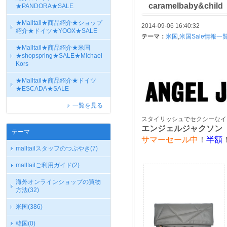
caramelbaby&child
★PANDORA★SALE
★Malltail★商品紹介★ショップ
2014-09-06 16:40:32
紹介★ドイツ★YOOX★SALE
テーマ：
米国
,
米国Sale情報一
★Malltail★商品紹介★米国
★shopspring★SALE★Michael
Kors
★Malltail★商品紹介★ドイツ
★ESCADA★SALE
一覧を見る
スタイリッシュでセクシーなイ
エンジェルジャクソン
テーマ
サマーセール中
！
半額
malltailスタッフのつぶやき
(7)
malltailご利用ガイド
(2)
海外オンラインショップの買物
方法
(32)
米国
(386)
韓国
(0)