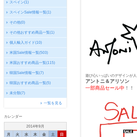
スペイン
(1)
スペインSale情報一覧
(1)
その他
(0)
その他おすすめ商品一覧
(1)
個人輸入ガイド
(10)
米国Sale情報一覧
(503)
米国おすすめ商品一覧
(115)
韓国Sale情報一覧
(7)
遊び心いっぱいのデザインが人
アントニ＆アリソン
韓国おすすめ商品一覧
(5)
一部商品セール中
！！
未分類
(7)
一覧を見る
カレンダー
2014年9月
月
火
水
木
金
土
日