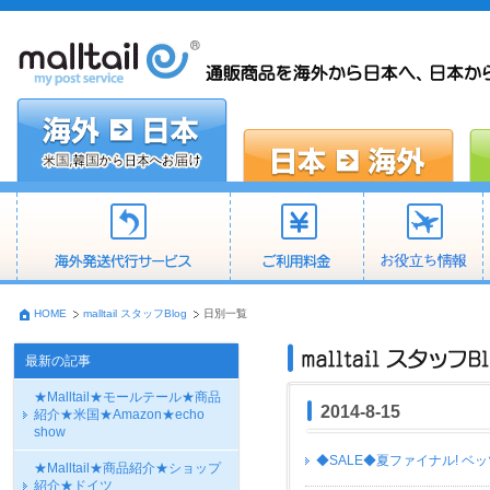
HOME
malltail スタッフBlog
日別一覧
最新の記事
★Malltail★モールテール★商品
2014-8-15
紹介★米国★Amazon★echo
show
◆SALE◆夏ファイナル! 
★Malltail★商品紹介★ショップ
紹介★ドイツ