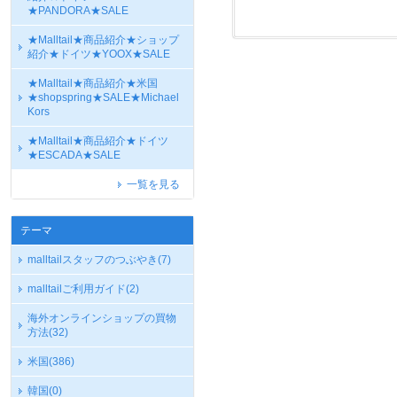
★PANDORA★SALE
★Malltail★商品紹介★ショップ
紹介★ドイツ★YOOX★SALE
★Malltail★商品紹介★米国
★shopspring★SALE★Michael
Kors
★Malltail★商品紹介★ドイツ
★ESCADA★SALE
一覧を見る
テーマ
malltailスタッフのつぶやき
(7)
malltailご利用ガイド
(2)
海外オンラインショップの買物
方法
(32)
米国
(386)
韓国
(0)