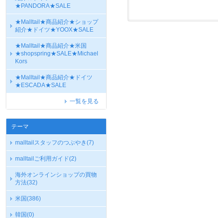
★PANDORA★SALE
★Malltail★商品紹介★ショップ
紹介★ドイツ★YOOX★SALE
★Malltail★商品紹介★米国
★shopspring★SALE★Michael
Kors
★Malltail★商品紹介★ドイツ
★ESCADA★SALE
一覧を見る
テーマ
malltailスタッフのつぶやき
(7)
malltailご利用ガイド
(2)
海外オンラインショップの買物
方法
(32)
米国
(386)
韓国
(0)