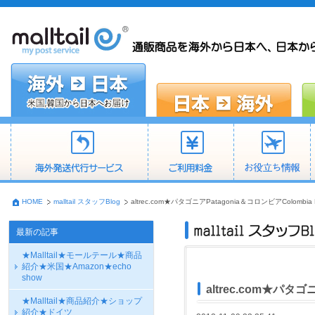
HOME
malltail スタッフBlog
altrec.com★パタゴニアPatagonia＆コロンビアColombia F
最新の記事
★Malltail★モールテール★商品
紹介★米国★Amazon★echo
show
altrec.com★パタゴ
★Malltail★商品紹介★ショップ
紹介★ドイツ