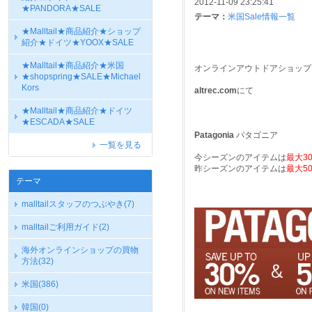
2012-11-09 23:25:41
★PANDORA★SALE
テーマ：
米国Sale情報一覧
★Malltail★商品紹介★ショップ
紹介★ドイツ★YOOX★SALE
★Malltail★商品紹介★米国
オンラインアウトドアショップ
★shopspring★SALE★Michael
Kors
altrec.com
にて
★Malltail★商品紹介★ドイツ
★ESCADA★SALE
Patagonia
パタゴニア
一覧を見る
今シーズンのアイテムは
最大30
昨シーズンのアイテムは
最大50
テーマ
malltailスタッフのつぶやき
(7)
malltailご利用ガイド
(2)
海外オンラインショップの買物
方法
(32)
米国
(386)
韓国
(0)