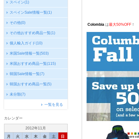
スペイン
(1)
スペインSale情報一覧
(1)
その他
(0)
Colombia
は
最大50%OFF
！
その他おすすめ商品一覧
(1)
個人輸入ガイド
(10)
米国Sale情報一覧
(503)
米国おすすめ商品一覧
(115)
韓国Sale情報一覧
(7)
韓国おすすめ商品一覧
(5)
未分類
(7)
一覧を見る
カレンダー
2012年11月
月
火
水
木
金
土
日