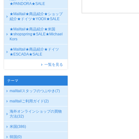
★PANDORA★SALE
★Malltail★商品紹介★ショップ
紹介★ドイツ★YOOX★SALE
★Malltail★商品紹介★米国
★shopspring★SALE★Michael
Kors
★Malltail★商品紹介★ドイツ
★ESCADA★SALE
一覧を見る
テーマ
malltailスタッフのつぶやき
(7)
malltailご利用ガイド
(2)
海外オンラインショップの買物
方法
(32)
米国
(386)
韓国
(0)