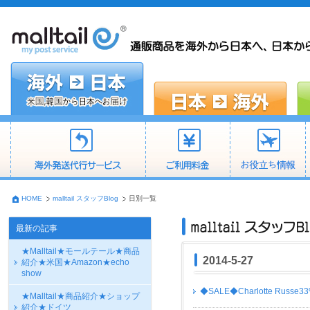
HOME
malltail スタッフBlog
日別一覧
最新の記事
★Malltail★モールテール★商品
2014-5-27
紹介★米国★Amazon★echo
show
◆SALE◆Charlotte Russe
★Malltail★商品紹介★ショップ
紹介★ドイツ