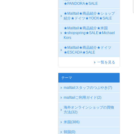
★PANDORA★SALE
★Malltail★商品紹介★ショップ
紹介★ドイツ★YOOX★SALE
★Malltail★商品紹介★米国
★shopspring★SALE★Michael
Kors
★Malltail★商品紹介★ドイツ
★ESCADA★SALE
一覧を見る
テーマ
malltailスタッフのつぶやき
(7)
malltailご利用ガイド
(2)
海外オンラインショップの買物
方法
(32)
米国
(386)
韓国
(0)