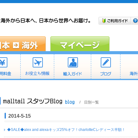
/ 日別一覧
2014-5-15
◆SALE◆alex and alexaキッズ25%オフ！charlotteCレディース半額！