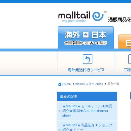
HOME
malltail スタッフBlog
日別一覧
最新の記事
★Malltail★モールテール★商品
紹介★米国★Amazon★echo
show
★Malltail★商品紹介★ショップ
紹介★ドイツ