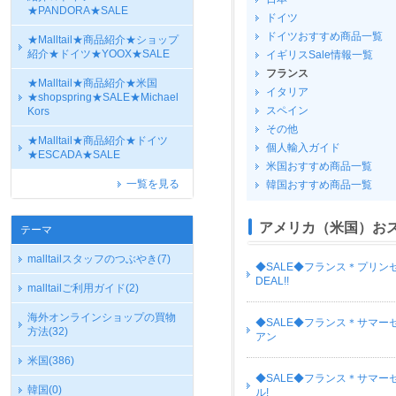
★PANDORA★SALE
ドイツ
ドイツおすすめ商品一覧
★Malltail★商品紹介★ショップ
紹介★ドイツ★YOOX★SALE
イギリスSale情報一覧
フランス
★Malltail★商品紹介★米国
イタリア
★shopspring★SALE★Michael
スペイン
Kors
その他
★Malltail★商品紹介★ドイツ
個人輸入ガイド
★ESCADA★SALE
米国おすすめ商品一覧
一覧を見る
韓国おすすめ商品一覧
アメリカ（米国）お
テーマ
malltailスタッフのつぶやき
(7)
◆SALE◆フランス＊プリンセ
DEAL!!
malltailご利用ガイド
(2)
海外オンラインショップの買物
◆SALE◆フランス＊サマー
方法
(32)
アン
米国
(386)
◆SALE◆フランス＊サマーセー
韓国
(0)
ル!