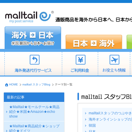
HOME
malltail スタッフBlog
テーマ別一覧
最新の記事
★Malltail★モールテール★商品
紹介★米国★Amazon★echo
malltailスタッフのつぶやき
show
海外オンラインショップの
韓国
★Malltail★商品紹介★ショップ
紹介★ドイツ
日本