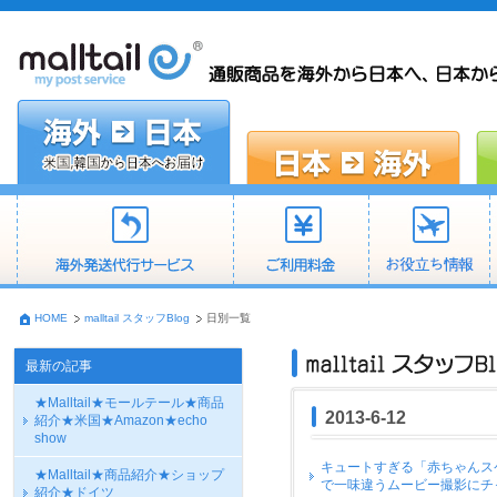
HOME
malltail スタッフBlog
日別一覧
最新の記事
★Malltail★モールテール★商品
2013-6-12
紹介★米国★Amazon★echo
show
キュートすぎる「赤ちゃんスケ
★Malltail★商品紹介★ショップ
で一味違うムービー撮影にチ
紹介★ドイツ