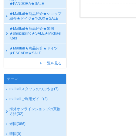
★PANDORA★SALE
★Malltail★商品紹介★ショップ
紹介★ドイツ★YOOX★SALE
★Malltail★商品紹介★米国
★shopspring★SALE★Michael
Kors
★Malltail★商品紹介★ドイツ
★ESCADA★SALE
一覧を見る
テーマ
malltailスタッフのつぶやき
(7)
malltailご利用ガイド
(2)
海外オンラインショップの買物
方法
(32)
米国
(386)
韓国
(0)