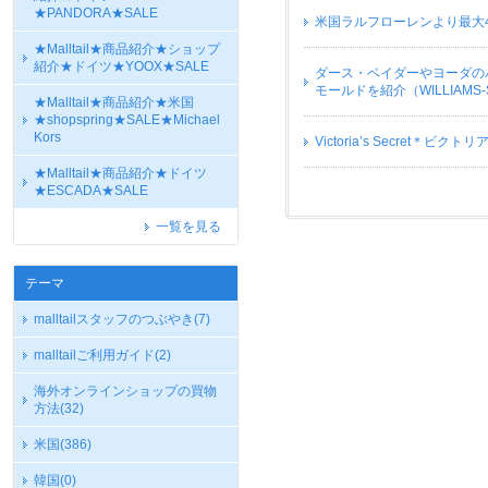
★PANDORA★SALE
米国ラルフローレンより最大
★Malltail★商品紹介★ショップ
紹介★ドイツ★YOOX★SALE
ダース・ベイダーやヨーダの
モールドを紹介（WILLIAMS-
★Malltail★商品紹介★米国
★shopspring★SALE★Michael
Kors
Victoria’s Secre
★Malltail★商品紹介★ドイツ
★ESCADA★SALE
一覧を見る
テーマ
malltailスタッフのつぶやき
(7)
malltailご利用ガイド
(2)
海外オンラインショップの買物
方法
(32)
米国
(386)
韓国
(0)