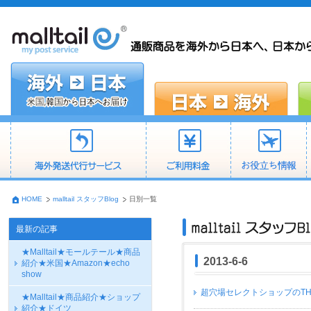
HOME
malltail スタッフBlog
日別一覧
最新の記事
★Malltail★モールテール★商品
2013-6-6
紹介★米国★Amazon★echo
show
超穴場セレクトショップのTH
★Malltail★商品紹介★ショップ
紹介★ドイツ