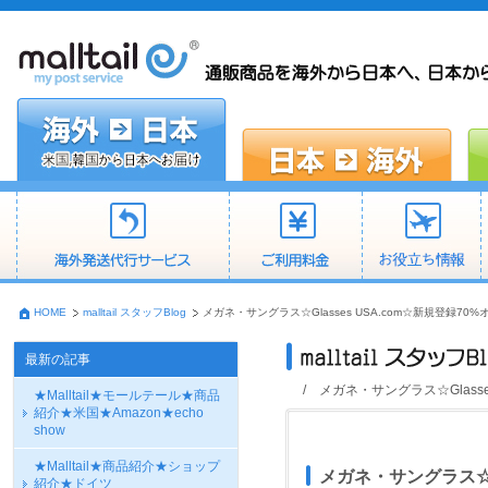
HOME
malltail スタッフBlog
メガネ・サングラス☆Glasses USA.com☆新規登録70
最新の記事
/ メガネ・サングラス☆Glasse
★Malltail★モールテール★商品
紹介★米国★Amazon★echo
show
★Malltail★商品紹介★ショップ
メガネ・サングラス☆Gl
紹介★ドイツ