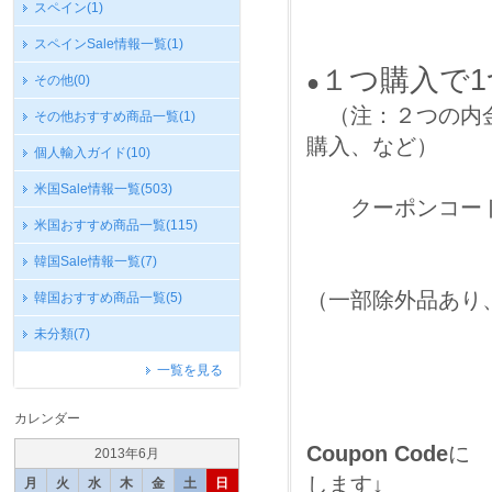
スペイン
(1)
スペインSale情報一覧
(1)
１つ購入で
●
その他
(0)
（注：２つの内金
その他おすすめ商品一覧
(1)
購入、など）
個人輸入ガイド
(10)
米国Sale情報一覧
(503)
クーポンコー
米国おすすめ商品一覧
(115)
韓国Sale情報一覧
(7)
（一部除外品あり
韓国おすすめ商品一覧
(5)
未分類
(7)
一覧を見る
カレンダー
Coupon Code
に
2013年6月
します↓
月
火
水
木
金
土
日