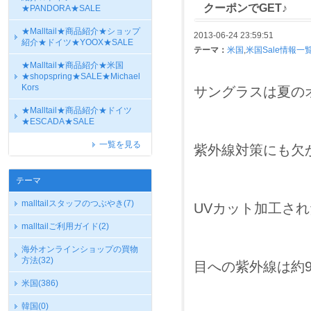
クーポンでGET♪
★PANDORA★SALE
★Malltail★商品紹介★ショップ
2013-06-24 23:59:51
紹介★ドイツ★YOOX★SALE
テーマ：
米国
,
米国Sale情報一
★Malltail★商品紹介★米国
★shopspring★SALE★Michael
Kors
サングラスは夏の
★Malltail★商品紹介★ドイツ
★ESCADA★SALE
一覧を見る
紫外線対策にも欠
テーマ
malltailスタッフのつぶやき
(7)
UVカット加工さ
malltailご利用ガイド
(2)
海外オンラインショップの買物
方法
(32)
目への紫外線は約9
米国
(386)
韓国
(0)