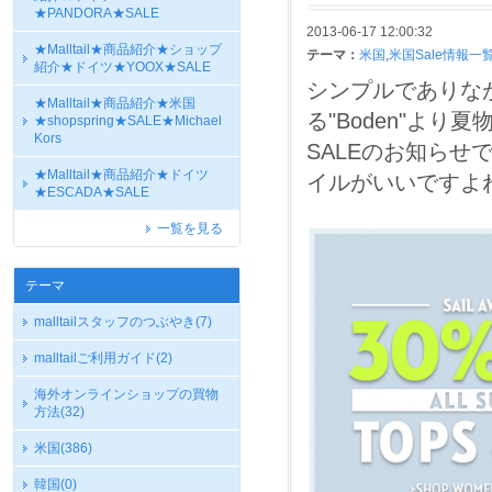
★PANDORA★SALE
2013-06-17 12:00:32
★Malltail★商品紹介★ショップ
テーマ：
米国
,
米国Sale情報一
紹介★ドイツ★YOOX★SALE
シンプルでありな
★Malltail★商品紹介★米国
る"Boden"よ
★shopspring★SALE★Michael
Kors
SALEのお知ら
★Malltail★商品紹介★ドイツ
イルがいいですよね :
★ESCADA★SALE
一覧を見る
テーマ
malltailスタッフのつぶやき
(7)
malltailご利用ガイド
(2)
海外オンラインショップの買物
方法
(32)
米国
(386)
韓国
(0)