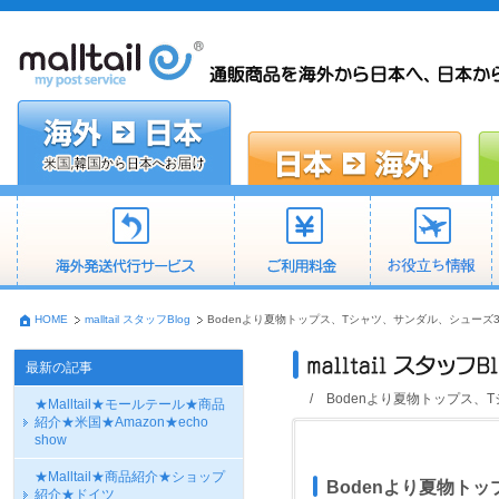
HOME
malltail スタッフBlog
Bodenより夏物トップス、Tシャツ、サンダル、シューズ3
最新の記事
/ Bodenより夏物トップス、
★Malltail★モールテール★商品
紹介★米国★Amazon★echo
show
★Malltail★商品紹介★ショップ
Bodenより夏物ト
紹介★ドイツ