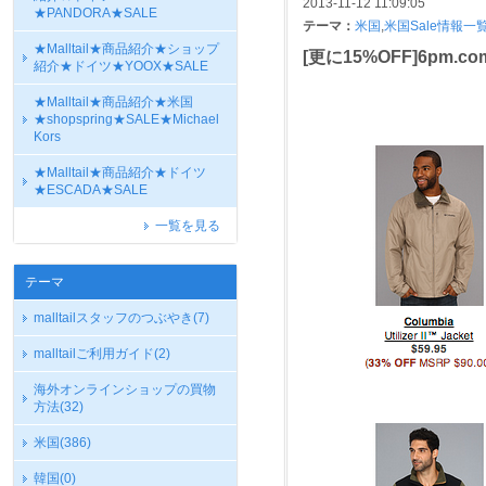
2013-11-12 11:09:05
★PANDORA★SALE
テーマ：
米国
,
米国Sale情報一
★Malltail★商品紹介★ショップ
[更に15%OFF]6pm
紹介★ドイツ★YOOX★SALE
★Malltail★商品紹介★米国
★shopspring★SALE★Michael
Kors
★Malltail★商品紹介★ドイツ
★ESCADA★SALE
一覧を見る
テーマ
malltailスタッフのつぶやき
(7)
malltailご利用ガイド
(2)
海外オンラインショップの買物
方法
(32)
米国
(386)
韓国
(0)