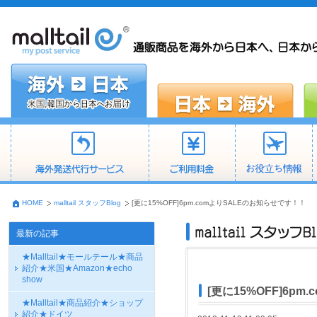
HOME
malltail スタッフBlog
[更に15%OFF]6pm.comよりSALEのお知らせです！！
最新の記事
★Malltail★モールテール★商品
紹介★米国★Amazon★echo
show
[更に15%OFF]6p
★Malltail★商品紹介★ショップ
紹介★ドイツ