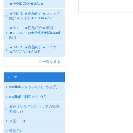
★PANDORA★SALE
★Malltail★商品紹介★ショップ
紹介★ドイツ★YOOX★SALE
★Malltail★商品紹介★米国
★shopspring★SALE★Michael
Kors
★Malltail★商品紹介★ドイツ
★ESCADA★SALE
一覧を見る
テーマ
malltailスタッフのつぶやき
(7)
malltailご利用ガイド
(2)
海外オンラインショップの買物
方法
(32)
米国
(386)
韓国
(0)