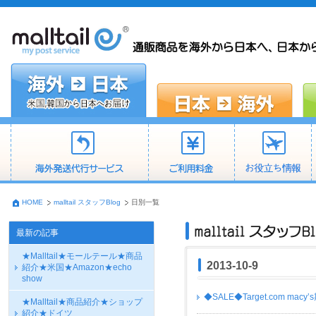
HOME
malltail スタッフBlog
日別一覧
最新の記事
★Malltail★モールテール★商品
2013-10-9
紹介★米国★Amazon★echo
show
◆SALE◆Target.com m
★Malltail★商品紹介★ショップ
紹介★ドイツ