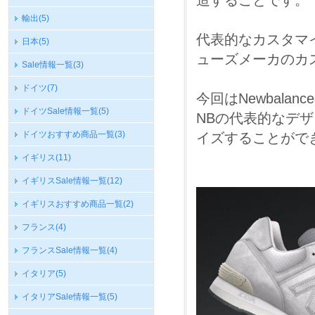
造することです。
輸出
(5)
代表的なカスタマ
日本
(5)
ューズメーカのカ
Sale情報一覧
(3)
ドイツ
(7)
今回はNewbala
ドイツSale情報一覧
(5)
NBの代表的なデザ
ドイツおすすめ商品一覧
(3)
イズすることがで
イギリス
(11)
イギリスSale情報一覧
(12)
イギリスおすすめ商品一覧
(2)
フランス
(4)
フランスSale情報一覧
(4)
イタリア
(5)
イタリアSale情報一覧
(5)