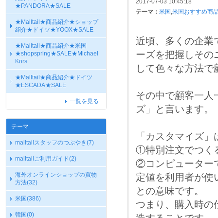
2017-07-03 10:45:18
★PANDORA★SALE
テーマ：
米国
,
米国おすすめ商
★Malltail★商品紹介★ショップ
紹介★ドイツ★YOOX★SALE
近頃、多くの企業
★Malltail★商品紹介★米国
ーズを把握しその
★shopspring★SALE★Michael
Kors
して色々な方法で
★Malltail★商品紹介★ドイツ
★ESCADA★SALE
その中で顧客一人
一覧を見る
ズ」と言います。
テーマ
「カスタマイズ」
malltailスタッフのつぶやき
(7)
①特別注文でつく
malltailご利用ガイド
(2)
②コンピューター
海外オンラインショップの買物
定値を利用者が使
方法
(32)
との意味です。
米国
(386)
つまり、購入時の
韓国
(0)