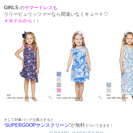
GIRLS
の
サマードレス
も
リリーピュリッツァーなら間違いなくキュート♡
４８ドルから
！！
そして対象バッグを購入すると
SUPERGOOPサンスクリーン
”が無料
"
でついてきます！