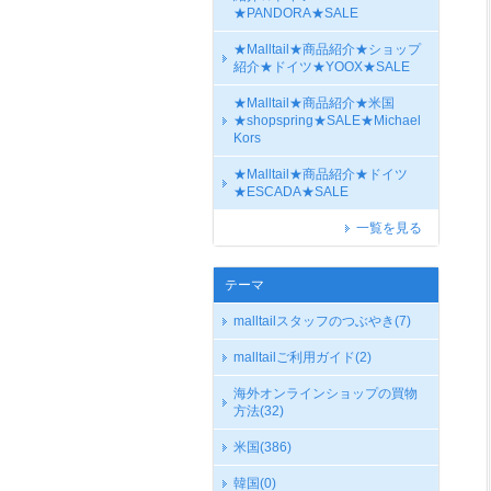
★PANDORA★SALE
★Malltail★商品紹介★ショップ
紹介★ドイツ★YOOX★SALE
★Malltail★商品紹介★米国
★shopspring★SALE★Michael
Kors
★Malltail★商品紹介★ドイツ
★ESCADA★SALE
一覧を見る
テーマ
malltailスタッフのつぶやき
(7)
malltailご利用ガイド
(2)
海外オンラインショップの買物
方法
(32)
米国
(386)
韓国
(0)