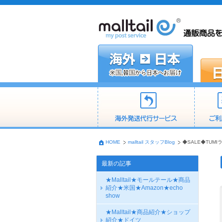
HOME
malltail スタッフBlog
◆SALE◆TUM
最新の記事
★Malltail★モールテール★商品
紹介★米国★Amazon★echo
show
★Malltail★商品紹介★ショップ
紹介★ドイツ