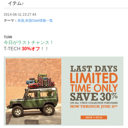
イテム♪
2014-06-11 23:27:44
テーマ：
米国
,
米国Sale情報一覧
TUMI
今日がラストチャンス！
T-TECH
30%オフ
！！