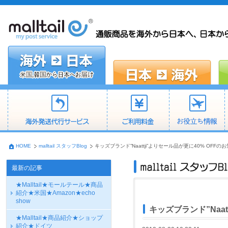
HOME
malltail スタッフBlog
キッズブランド”Naattji”よりセール品が更に40% OFFの
最新の記事
★Malltail★モールテール★商品
紹介★米国★Amazon★echo
show
キッズブランド”Naat
★Malltail★商品紹介★ショップ
紹介★ドイツ