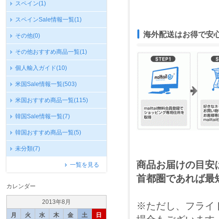
スペイン
(1)
スペインSale情報一覧
(1)
海外配送はお得で安
その他
(0)
その他おすすめ商品一覧
(1)
個人輸入ガイド
(10)
米国Sale情報一覧
(503)
米国おすすめ商品一覧
(115)
韓国Sale情報一覧
(7)
韓国おすすめ商品一覧
(5)
未分類
(7)
商品お届けの目安は米
一覧を見る
首都圏であれば最
カレンダー
2013年8月
※ただし、フライ
月
火
水
木
金
土
日