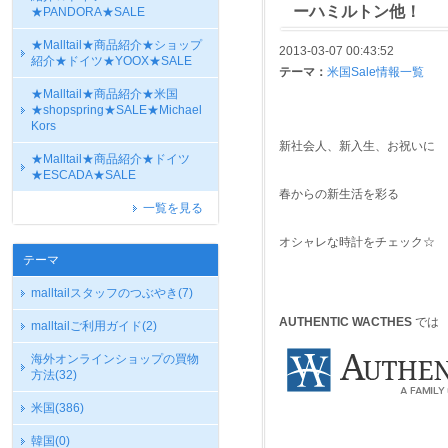
ーハミルトン他！
★PANDORA★SALE
★Malltail★商品紹介★ショップ
2013-03-07 00:43:52
紹介★ドイツ★YOOX★SALE
テーマ：
米国Sale情報一覧
★Malltail★商品紹介★米国
★shopspring★SALE★Michael
Kors
新社会人、新入生、お祝いに
★Malltail★商品紹介★ドイツ
★ESCADA★SALE
春からの新生活を彩る
一覧を見る
オシャレな時計をチェック☆
テーマ
malltailスタッフのつぶやき
(7)
AUTHENTIC WACTHES
では
malltailご利用ガイド
(2)
海外オンラインショップの買物
方法
(32)
米国
(386)
韓国
(0)