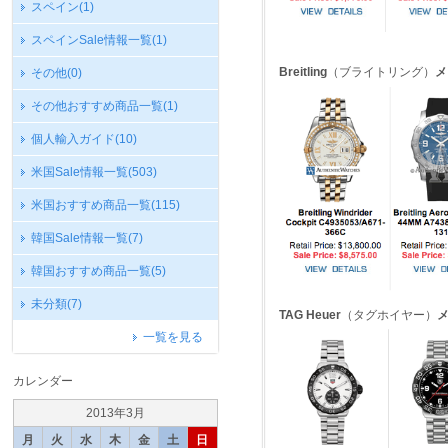
スペイン
(1)
スペインSale情報一覧
(1)
Breitling
（ブライトリング）
メ
その他
(0)
その他おすすめ商品一覧
(1)
個人輸入ガイド
(10)
米国Sale情報一覧
(503)
米国おすすめ商品一覧
(115)
韓国Sale情報一覧
(7)
韓国おすすめ商品一覧
(5)
未分類
(7)
TAG Heuer
（タグホイヤー）
一覧を見る
カレンダー
2013年3月
月
火
水
木
金
土
日