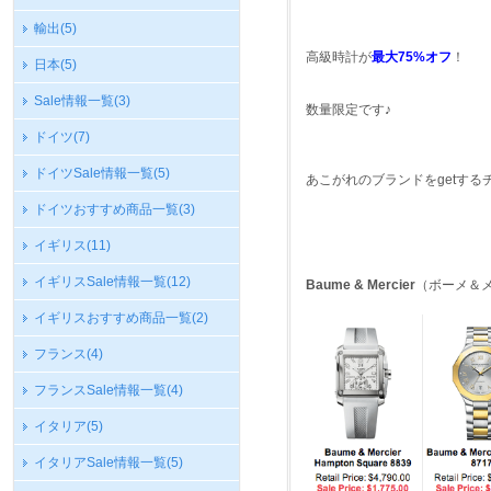
輸出
(5)
高級時計が
最大75%オフ
！
日本
(5)
Sale情報一覧
(3)
数量限定です♪
ドイツ
(7)
ドイツSale情報一覧
(5)
あこがれのブランドをgetする
ドイツおすすめ商品一覧
(3)
イギリス
(11)
イギリスSale情報一覧
(12)
Baume & Mercier
（ボーメ＆
イギリスおすすめ商品一覧
(2)
フランス
(4)
フランスSale情報一覧
(4)
イタリア
(5)
イタリアSale情報一覧
(5)