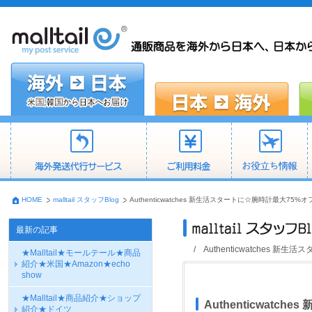
HOME
malltail スタッフBlog
Authenticwatches 新生活スタートに☆腕時計最大
最新の記事
/ Authenticwatche
★Malltail★モールテール★商品
紹介★米国★Amazon★echo
show
★Malltail★商品紹介★ショップ
Authenticwa
紹介★ドイツ