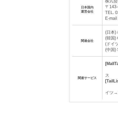
株式会社M
〒143-
日本国内
運営会社
TEL. 0
E-mail 
(日本) 
(韓国) C
関連会社
(ドイツ)
(中国) S
[MallT
韓国
ス
関連サービス
[TailLi
韓国
イツ→