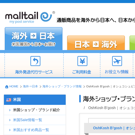
HOME
海外⇒日本
海外ショップ・ブランド情報
OshKosh B’gosh｜オシュ
米国
/ OshKosh B’gosh
米国ショップ・ブランド紹介
米国Sale情報一覧
OshKosh B’gos
米国おすすめ商品一覧