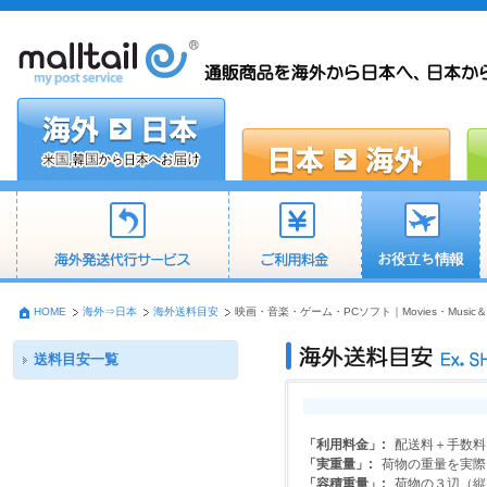
HOME
海外⇒日本
海外送料目安
映画・音楽・ゲーム・PCソフト｜Movies・Music＆
送料目安一覧
「利用料金」:
配送料＋手数料
「実重量」:
荷物の重量を実際
「容積重量」:
荷物の３辺（縦