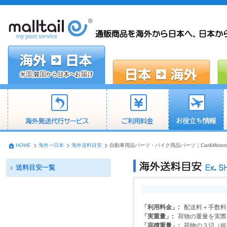
HOME
海外⇒日本
海外送料目安
自動車用品パーツ・バイク用品パーツ｜Car&Motorcy
送料目安一覧
「利用料金」:
配送料＋手数料
「実重量」:
荷物の重量を実際
「容積重量」:
荷物の３辺（縦