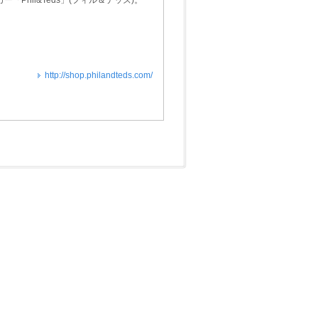
Phil&Teds」(フィル＆テッズ)。
http://shop.philandteds.com/