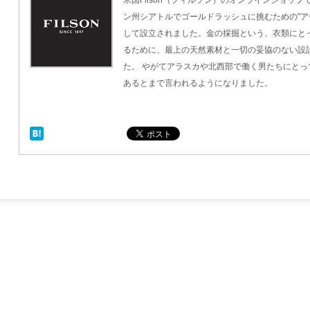
米国Filson（フィルソン）のオンラインショップ
ン州シアトルでゴールドラッシュに挑むための"ア
して設立されました。金の採掘という、衣類にと
るために、最上の天然素材と一切の妥協のない設
た。 やがてアラスカや北西部で働く男たちにとって
あるとまで言われるようになりました。