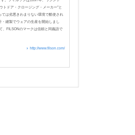
です。フィルソンは1897年、ワシント
ウトドア・クロージング・メーカー"と
っては劣悪きわまりない環境で酷使され
計・縫製でウェアの生産を開始しまし
、FILSONのマークは信頼と同義語で
http://www.filson.com/