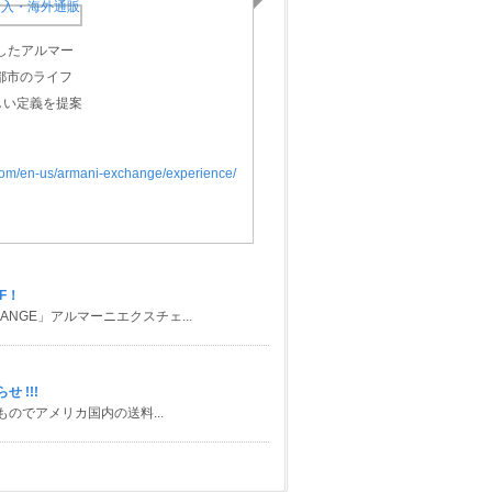
したアルマー
都市のライフ
しい定義を提案
com/en-us/armani-exchange/experience/
F！
HANGE」アルマーニエクスチェ...
せ !!!
買いものでアメリカ国内の送料...