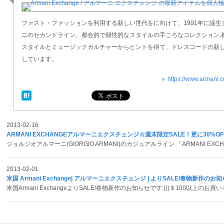
ファスト・ファッションを利用する新しい世代をに向けて、1991年に誕生
ニのセカンドライン。都会的で個性的なスタイルの手ごろなコレクション,
スタイルとミュージックカルチャーからヒントを得て、ドレスコードの新
しています。
https://www.armani.
2013-02-16
ARMANI EXCHANGEアルマーニエクスチェンジ☆週末限定SALE！更に30%OF
ジョルジオアルマーニ(GIORGIO ARMANI)のカジュアルライン 「ARMANI EXC
2013-02-01
米国 Armani Exchange| アルマーニエクスチェンジ | よりSALE/春物新作のお知ら
米国Armani ExchangeよりSALE/春物新作のお知らせです:)))＄100以上のお