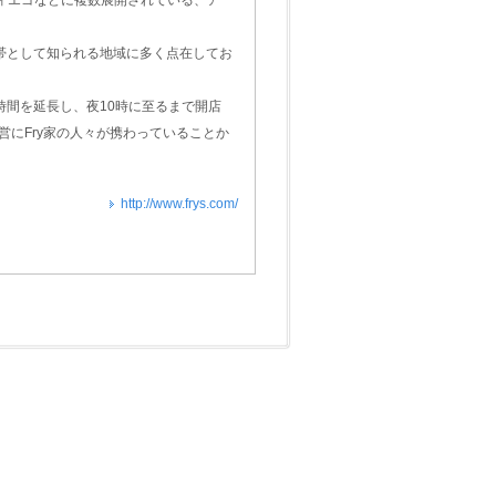
ディエゴなどに複数展開されている、ア
帯として知られる地域に多く点在してお
間を延長し、夜10時に至るまで開店
営にFry家の人々が携わっていることか
http://www.frys.com/