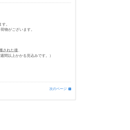
。
ます。
お荷物がございます。
搬された後
、
2週間以上かかる見込みです。）
次のページ