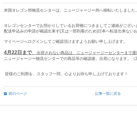
米国オレゴン州物流センターは、ニュージャージー州へ移転いたしました
オレゴンセンターでお預かりしているお荷物につきましてご連絡がござい
配送申込みの申請が確認出来ず(又は一部到着のため)日本へ転送出来ない
マイページへログインしてご確認頂けますようお願い申し上げます。
4月22日まで
、
出荷されない商品は、ニュージャージーセンターまで運
ニュージャージー物流センターでの商品等の確認後、出荷になります。（
皆様のご利用を、スタッフ一同、心よりお待ち申し上げております！
前のページ
記事一覧に戻る