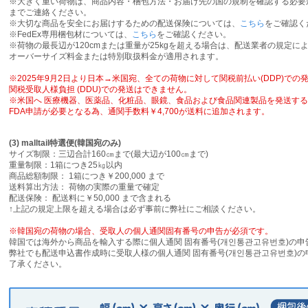
※大きく重い荷物は、商品内容・梱包方法・お届け先の国の規制を確認する必要
までご連絡ください。
※大切な商品を安全にお届けするための配送保険については、
こちら
をご確認く
※FedEx専用梱包材については、
こちら
をご確認ください。
※荷物の最長辺が120cmまたは重量が25kgを超える場合は、配送業者の規定に
オーバーサイズ料金または特別取扱料金が適用されます。
※2025年9月2日より日本→米国宛、全ての荷物に対して関税前払い(DDP)で
関税受取人様負担 (DDU)での発送はできません。
※米国へ 医療機器、医薬品、化粧品、眼鏡、食品および食品関連製品を発送す
FDA申請が必要となる為、通関手数料￥4,700が送料に追加されます。
(3) malltail特選便(韓国宛のみ)
サイズ制限：三辺合計160㎝まで(最大辺が100㎝まで)
重量制限：1箱につき25㎏以内
商品総額制限： 1箱につき￥200,000 まで
送料算出方法： 荷物の実際の重量で確定
配送保険： 配送料に￥50,000 まで含まれる
↑上記の規定上限を超える場合は必ず事前に弊社にご相談ください。
※韓国宛の荷物の場合、受取人の個人通関固有番号の申告が必須です。
韓国では海外から商品を輸入する際に個人通関 固有番号(개인통관고유번호)の
弊社でも配送申込書作成時に受取人様の個人通関 固有番号(개인통관고유번호)
了承ください。