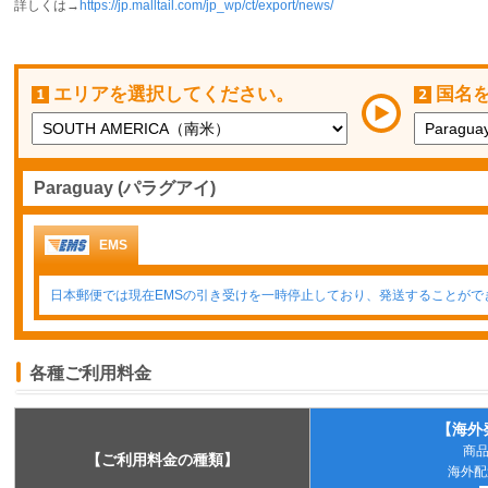
詳しくは→
https://jp.malltail.com/jp_wp/ct/export/news/
エリアを選択してください。
国名
Paraguay (パラグアイ)
EMS
日本郵便では現在EMSの引き受けを一時停止しており、発送することがで
各種ご利用料金
【海外
商
【ご利用料金の種類】
海外配送