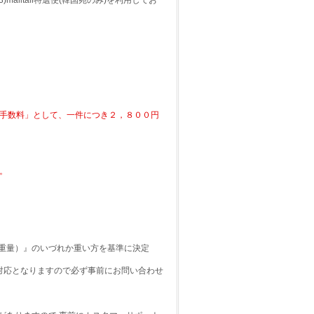
3)malltail特選便(韓国宛のみ)を利用してお
行手数料」として、一件につき２，８００円
。
重量）』のいづれか重い方を基準に決定
別対応となりますので必ず事前にお問い合わせ
。