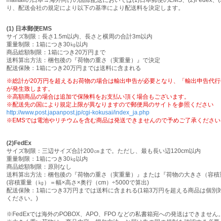
malltailの日本→海外向けの国際配送においては(1)日本郵便のEMS、(2)Fedex、(
り、配送会社の規定により以下の基準により配送料を決定します。
(1) 日本郵便EMS
サイズ制限：長さ1.5m以内、長さと横周の合計3m以内
重量制限：1箱につき30㎏以内
商品総額制限：1箱につき20万円まで
送料算出方法：梱包後の『荷物の重さ（実重量）』で決定
配送保険：1箱につき20万円までは送料に含まれる
※総計が20万円を超えるお荷物の場合は輸出申告が必要となり、「輸出申告代
が発生致します。
※高額商品の場合は追加で保険料をお支払い頂く場合もございます。
※配送先の国により規定上限が異なりますので郵便局のサイトを参照ください
http://www.post.japanpost.jp/cgi-kokusai/index_ja.php
※EMSでは電池やリチウムを含む商品は発送できませんので予めご了承ください
(2)FedEx
サイズ制限：三辺サイズ合計200㎝まで。ただし、最も長い辺120cm以内
重量制限：1箱につき30㎏以内
商品総額制限：原則なし
送料算出方法：梱包後の『荷物の重さ（実重量）』または『荷物の大きさ（容積
(容積重量（㎏）＝幅×高さ×奥行（cm）÷5000で算出)
配送保険：1箱につき3万円までは送料に含まれる(1箱3万円を超える商品は個
ください。)
※FedExでは海外のPOBOX、APO、FPO などの私書箱宛への発送はできません