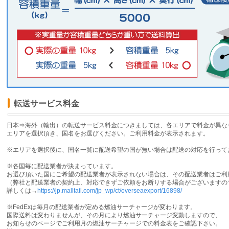
転送サービス料金
日本⇒海外（輸出）の転送サービス料金につきましては、各エリアで料金が異な
エリアを選択頂き、国名をお選びください。ご利用料金が表示されます。
※エリアを選択後に、国名一覧に配送希望の国が無い場合は配送の対応を行って
※各国毎に配送業者が決まっています。
お選び頂いた国にご希望の配送業者が表示されない場合は、その配送業者はご利
（弊社と配送業者の契約上、対応できずご依頼をお断りする場合がございますの
詳しくは→
https://jp.malltail.com/jp_wp/ct/overseaexport/16898/
※FedExは毎月の配送業者が定める燃油サーチャージが変わります。
国際送料は変わりませんが、その月により燃油サーチャージ変動しますので、
お知らせのページでご利用月の燃油サーチャージでの料金表をご確認下さい。