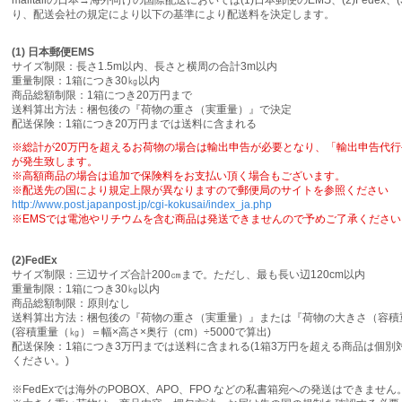
malltailの日本→海外向けの国際配送においては(1)日本郵便のEMS、(2)Fedex、(
り、配送会社の規定により以下の基準により配送料を決定します。
(1) 日本郵便EMS
サイズ制限：長さ1.5m以内、長さと横周の合計3m以内
重量制限：1箱につき30㎏以内
商品総額制限：1箱につき20万円まで
送料算出方法：梱包後の『荷物の重さ（実重量）』で決定
配送保険：1箱につき20万円までは送料に含まれる
※総計が20万円を超えるお荷物の場合は輸出申告が必要となり、「輸出申告代
が発生致します。
※高額商品の場合は追加で保険料をお支払い頂く場合もございます。
※配送先の国により規定上限が異なりますので郵便局のサイトを参照ください
http://www.post.japanpost.jp/cgi-kokusai/index_ja.php
※EMSでは電池やリチウムを含む商品は発送できませんので予めご了承ください
(2)FedEx
サイズ制限：三辺サイズ合計200㎝まで。ただし、最も長い辺120cm以内
重量制限：1箱につき30㎏以内
商品総額制限：原則なし
送料算出方法：梱包後の『荷物の重さ（実重量）』または『荷物の大きさ（容積
(容積重量（㎏）＝幅×高さ×奥行（cm）÷5000で算出)
配送保険：1箱につき3万円までは送料に含まれる(1箱3万円を超える商品は個
ください。)
※FedExでは海外のPOBOX、APO、FPO などの私書箱宛への発送はできません