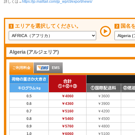
詳しくは→
https://jp.malltail.com/jp_wp/ct/export/news/
エリアを選択してください。
国名
Algeria (アルジェリア)
ご利用料金
EMS
0.5
￥4060
￥3600
0.6
￥4360
￥3900
0.7
￥5160
￥4200
0.8
￥5460
￥4500
0.9
￥5760
￥4800
1.0
￥6060
￥5100