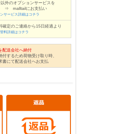
金以外のオプションサービスを
￥0
￥2960
⇒ malltailにお支払い
ンサービス詳細はコチラ
￥0
￥2960
￥0
￥2960
料確定のご連絡から15日経過より
￥0
￥2960
管料詳細はコチラ
￥0
￥2960
￥0
￥2960
を配送会社へ納付
￥0
￥2960
納付するため荷物受け取り時、
￥0
￥2960
求書にて配送会社へお支払
￥0
￥2960
￥0
￥2960
￥0
￥2960
￥0
￥2960
￥0
￥2960
￥0
￥2960
￥0
￥2960
￥0
￥2960
￥0
￥3960