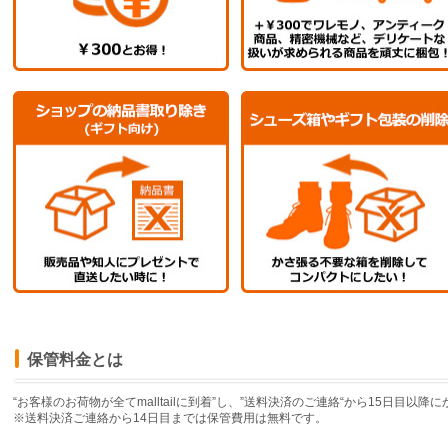
18.0
￥52860
￥48900
18.5
￥55260
￥51300
19.0
￥55260
￥51300
19.5
￥57660
￥53700
20.0
￥57660
￥53700
20.5
￥60060
￥56100
21.0
￥60060
￥56100
22.0
￥62460
￥58500
23.0
￥64860
￥60900
24.0
￥67260
￥63300
25.0
￥69660
￥65700
26.0
￥72060
￥68100
27.0
￥74460
￥70500
28.0
￥76860
￥72900
29.0
￥79260
￥75300
保管料金とは
30.0
￥81660
￥77700
“お客様のお荷物が全てmalltailに到着”し、”送料決済のご連絡“から15日目以
※送料決済ご連絡から14日目までは保管費用は無料です。