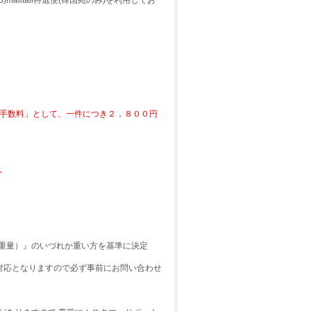
3)malltail特選便(韓国宛のみ)を利用してお
行手数料」として、一件につき２，８００円
。
重量）』のいづれか重い方を基準に決定
別対応となりますので必ず事前にお問い合わせ
。