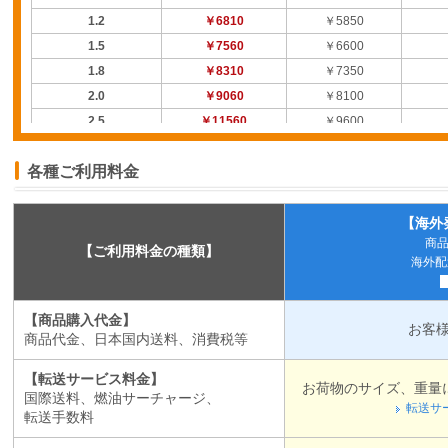
1.2
￥6810
￥5850
1.5
￥7560
￥6600
1.8
￥8310
￥7350
2.0
￥9060
￥8100
2.5
￥11560
￥9600
3.0
￥13060
￥11100
各種ご利用料金
3.5
￥14560
￥12600
4.0
￥16060
￥14100
4.5
￥17560
￥15600
【海外
商
5.0
￥19060
￥17100
【ご利用料金の種類】
海外配送
5.5
￥20560
￥18600
6.0
￥22060
￥20100
【商品購入代金】
6.5
￥24460
￥22500
お客
商品代金、日本国内送料、消費税等
7.0
￥24460
￥22500
7.5
￥27860
￥24900
【転送サービス料金】
お荷物のサイズ、重量に沿
8.0
￥27860
￥24900
国際送料、燃油サーチャージ、
転送サ
転送手数料
8.5
￥30260
￥27300
9.0
￥30260
￥27300