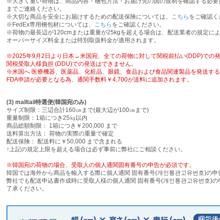
※大きく重い荷物は、商品内容・梱包方法・お届け先の国の規制を確認する必要
までご連絡ください。
※大切な商品を安全にお届けするための配送保険については、
こちら
をご確認く
※FedEx専用梱包材については、
こちら
をご確認ください。
※荷物の最長辺が120cmまたは重量が25kgを超える場合は、配送業者の規定に
オーバーサイズ料金または特別取扱料金が適用されます。
※2025年9月2日より日本→米国宛、全ての荷物に対して関税前払い(DDP)で
関税受取人様負担 (DDU)での発送はできません。
※米国へ 医療機器、医薬品、化粧品、眼鏡、食品および食品関連製品を発送す
FDA申請が必要となる為、通関手数料￥4,700が送料に追加されます。
(3) malltail特選便(韓国宛のみ)
サイズ制限：三辺合計160㎝まで(最大辺が100㎝まで)
重量制限：1箱につき25㎏以内
商品総額制限： 1箱につき￥200,000 まで
送料算出方法： 荷物の実際の重量で確定
配送保険： 配送料に￥50,000 まで含まれる
↑上記の規定上限を超える場合は必ず事前に弊社にご相談ください。
※韓国宛の荷物の場合、受取人の個人通関固有番号の申告が必須です。
韓国では海外から商品を輸入する際に個人通関 固有番号(개인통관고유번호)の
弊社でも配送申込書作成時に受取人様の個人通関 固有番号(개인통관고유번호)
了承ください。