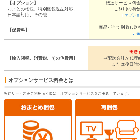
【オプション】
転送サービス料
9.5
￥32660
￥29700
おまとめ梱包、特別梱包返品対応、
ご利用の場合 
日本語対応、その他
10.0
￥32660
￥29700
オプショ
10.5
￥35060
￥32100
商品が全て到着し送
【保管料】
11.0
￥35060
￥32100
保
11.5
￥37460
￥34500
12.0
￥37460
￥34500
実費
12.5
￥39860
￥36900
【輸入関税、消費税、その他費用】
⇒配送会社が代理
13.0
￥39860
￥36900
または後日請
13.5
￥42260
￥39300
14.0
￥42260
￥39300
オプションサービス料金とは
14.5
￥44660
￥41700
15.0
￥44660
￥41700
転送サービスをご利用頂く際に、オプションサービスをご用意しています。
15.5
￥47060
￥44100
16.0
￥47060
￥44100
16.5
￥49460
￥46500
17.0
￥49460
￥46500
17.5
￥52860
￥48900