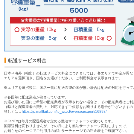
転送サービス料金
日本⇒海外（輸出）の転送サービス料金につきましては、各エリアで料金が異な
エリアを選択頂き、国名をお選びください。ご利用料金が表示されます。
※エリアを選択後に、国名一覧に配送希望の国が無い場合は配送の対応を行って
※各国毎に配送業者が決まっています。
お選び頂いた国にご希望の配送業者が表示されない場合は、その配送業者はご利
（弊社と配送業者の契約上、対応できずご依頼をお断りする場合がございますの
詳しくは→
https://jp.malltail.com/jp_wp/ct/overseaexport/16898/
※FedExは毎月の配送業者が定める燃油サーチャージが変わります。
国際送料は変わりませんが、その月により燃油サーチャージ変動しますので、
お知らせのページでご利用月の燃油サーチャージでの料金表をご確認下さい。